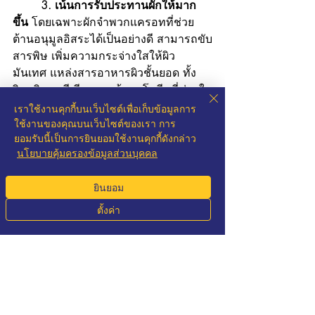
	3. เน้นการรับประทานผักให้มาก
ขึ้น
 โดยเฉพาะผักจำพวกแครอทที่ช่วย
ต้านอนุมูลอิสระได้เป็นอย่างดี สามารถขับ
สารพิษ เพิ่มความกระจ่างใสให้ผิว 
มันเทศ แหล่งสารอาหารผิวชั้นยอด ทั้ง
วิตามินเอ ซี อี และเบต้าแคโรทีนที่ช่วยใน
การฟื้นฟูคอลลาเจน บร็อคโคลี ช่วย
เราใช้งานคุกกี้บนเว็บไซต์เพื่อเก็บข้อมูลการ
ป้องกันริ้วรอยก่อนวัย  ปกป้องผิวจาก
ใช้งานของคุณบนเว็บไซต์ของเรา การ
ยอมรับนี้เป็นการยินยอมใช้งานคุกกี้ดังกล่าว
ความแห้งกร้าน และลดเลือนจุดด่างดำ 
นโยบายคุ้มครองข้อมูลส่วนบุคคล
และผักใบเขียวต่าง ๆ
ยินยอม
	การเลือกใช้สบู่สมุนไพรธรรมชาติ
ในการลดความหมองคล้ำของผิวนั้นควร
ตั้งค่า
เลือกใช้ให้เหมาะกับสภาพผิวของเรา เพื่อ
Phone
Email
Whatsapp
LINE
ให้ได้ผลดีที่สุด ควรเลือกสูตรที่สามารถแก้
ปัญหาผิวของเราได้อย่างถูกจุด โดยลืมที่
จะเลือกผลิตภัณฑ์ที่ไม่มีส่วนผสมที่เป็นพิษ
ต่อร่างกาย ควบคู่ไปกับการปรับเปลี่ยน
พฤติกรรมการใช้ชีวิตที่ลดการทำลายผิว 