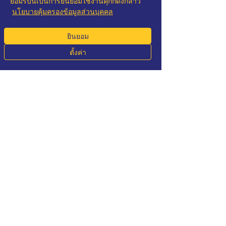
ยอมรับนี้เป็นการยินยอมใช้งานคุกกี้ดังกล่าว
ซื้อเลย
นโยบายคุ้มครองข้อมูลส่วนบุคคล
ยินยอม
3. ฟื้นบำรุงผิวให้โกลว์ด้วย Prebiotics & 
ตั้งค่า
Probiotics Serum
Phone
Email
Whatsapp
LINE
Prebiotics & Probiotics Serum, 20 ml
ซื้อเลย
**ผลลัพธ์ที่ได้ขึ้นอยู่กับสภาพผิวของแต่ละ
บุคคล และใช้อย่างต่อเนื่อง 4-8 สัปห์ดา