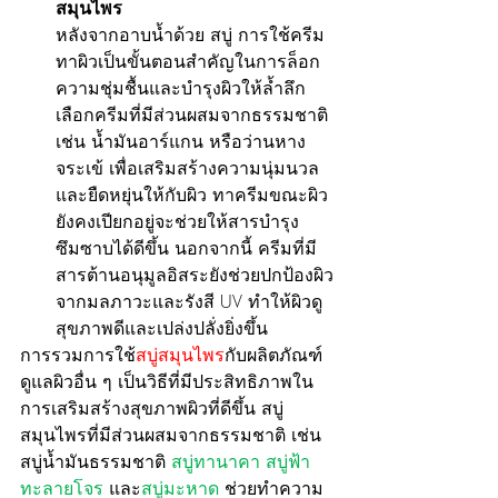
สมุนไพร
หลังจากอาบน้ำด้วย สบู่ การใช้ครีม
ทาผิวเป็นขั้นตอนสำคัญในการล็อก
ความชุ่มชื้นและบำรุงผิวให้ล้ำลึก 
เลือกครีมที่มีส่วนผสมจากธรรมชาติ 
เช่น น้ำมันอาร์แกน หรือว่านหาง
จระเข้ เพื่อเสริมสร้างความนุ่มนวล
และยืดหยุ่นให้กับผิว ทาครีมขณะผิว
ยังคงเปียกอยู่จะช่วยให้สารบำรุง
ซึมซาบได้ดีขึ้น นอกจากนี้ ครีมที่มี
สารต้านอนุมูลอิสระยังช่วยปกป้องผิว
จากมลภาวะและรังสี UV ทำให้ผิวดู
สุขภาพดีและเปล่งปลั่งยิ่งขึ้น
การรวมการใช้
สบู่สมุนไพร
กับผลิตภัณฑ์
ดูแลผิวอื่น ๆ เป็นวิธีที่มีประสิทธิภาพใน
การเสริมสร้างสุขภาพผิวที่ดีขึ้น สบู่
สมุนไพรที่มีส่วนผสมจากธรรมชาติ เช่น 
สบู่น้ำมันธรรมชาติ 
สบู่ทานาคา สบู่ฟ้า
ทะลายโจร 
และ
สบู่มะหาด 
ช่วยทำความ