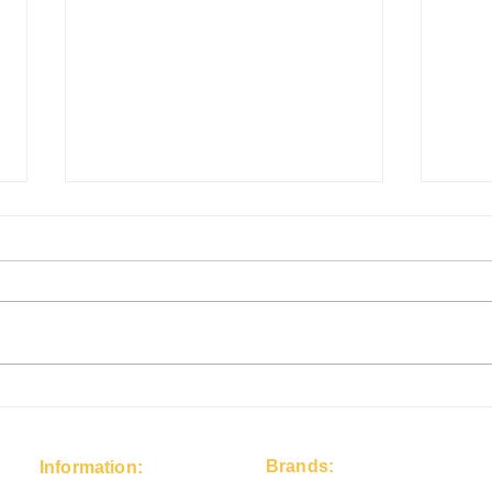
🧂 แค่ไหนถึง "พอดี" รู้จัก
สบู่น
"เครื่องวัดความเค็มในอาหาร"
ปลอด
ตัวช่วยสำคัญคุมรสชาติและ
ภูมิคุ
Brands:
Information: