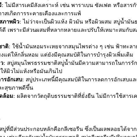
ี:
 ไม่มีสารเคมีสังเคราะห์ เช่น พาราเบน ซัลเฟต หรือสารกั
กาสเกิดการระคายเคืองและการแพ้
สภาพผิว:
 ไม่ว่าจะเป็นผิวแห้ง ผิวมัน หรือผิวผสม สบู่น้ำมั
้ดี เพราะมีส่วนผสมที่หลากหลายและปรับให้เหมาะสมกับส
าติ:
 ใช้น้ำมันหอมระเหยจากสมุนไพรต่าง ๆ เช่น ฟ้าทะลา
ยงแต่ให้กลิ่นหอม แต่ยังมีคุณสมบัติในการบำรุงผิวเพิ่มเติม
ว:
 สบู่สมุนไพรธรรมชาติสบู่น้ำมันมีความสามารถในการร
ยให้ผิวไม่แห้งหรือมันเกินไป
รอักเสบ:
 สบู่ประเภทนี้มีคุณสมบัติในการลดการอักเสบแ
ละสุขภาพดีขึ้น
วดล้อม:
 ผลิตจากวัตถุดิบธรรมชาติที่ยั่งยืน ไม่มีการใช้สารเคมี
?
าง เช่นเดียวกับสบู่น้ำมันธรรมชาติ สบู่กลีเซอรีนมีปริมาณกล