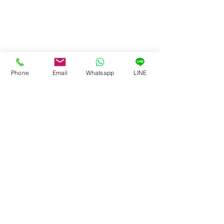
Phone
Email
Whatsapp
LINE
ความคิดเห็น
สบู่รักษ์โลก
กำเนิดของสบู่
เขียนความคิดเห็น…