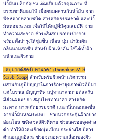
นำ้มันเมล็ดกัญชง เต็มเปี่ยมด้วยคุณภาพ ที่
ธรรมชาติมอบให้ เมื่อผสมผสานกับนำ้มัน จาก
พืชหลากหลายชนิด สารสกัดธรรมชาติ และนำ้
มันหอมระเหย เพื่อให้ได้สบู่ที่มีคุณสมบัติ ช่วย
ทำความสะอาด ชำระสิ่งสกปรกบนร่างกาย
พร้อมทั้งบำรุงให้ชุ่มชื้น เนี่ยน นุ่ม น่าสัมผัส
กลิ่นหอมสดชื่น
สำหรับผิวแห้งคัน ใช้ได้ทั้งผิว
หน้าและผิวกาย
- สบู่มายด์สครับทานาคา (Thanakha Mild
Scrub Soap)
สำหรับครับผิวหน้า
นวัตกรรม
ผสานกับภูมิปัญญาในการรักษาสุขภาพผิวที่มีมา
แต่โบราณ อัญญาทิพ สบู่ทานาคามายด์สครับ
มีส่วนผสมของ สมุนไพรทานาคา สารสกัด
มะหาด สารสกัดธรรมชาติ และกลิ่นหอมสดชื่น
จากนำ้มันหอมระเหย ช่วยนวดกระตุ้นผิวอย่าง
อ่อนโยน ขจัดเซลล์ผิวที่ตาย ช่วยลดรอยจุดด่าง
ดำ ทำให้ผิวละเอียดนุ่มเนียน กระจ่างใส มีสาร
ต้านอนุมูลอิสระ ช่วยชะลอความเสื่อมของผิว