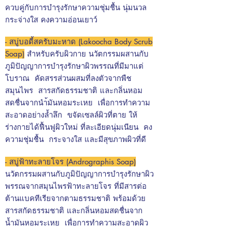
ควบคู่กับการบำรุงรักษาความชุ่มชื้น นุ่มนวล
กระจ่างใส คงความอ่อนเยาว์
- สบู่บอดี้สครับมะหาด (Lakoocha Body Scrub
Soap)
สำหรับครับผิวกาย
นวัตกรรมผสานกับ
ภูมิปัญญาการบำรุงรักษาผิวพรรณที่มีมาแต่
โบราณ คัดสรรส่วนผสมที่ลงตัวจากพืช
สมุนไพร สารสกัดธรรมชาติ และกลิ่นหอม
สดชื่นจากนำ้มันหอมระเหย เพื่อการทำความ
สะอาดอย่างล้ำลึก ขจัดเซลล์ผิวที่ตาย ให้
ร่างกายได้ฟื้นฟูผิวใหม่ ที่ละเอียดนุ่มเนียน คง
ความชุ่มชื้น กระจางใส และมีสุขภาพผิวที่ดี
- สบู่ฟ้าทะลายโจร (Andrographis Soap)
นวัตกรรมผสานกับภูมิปัญญาการบำรุงรักษาผิว
พรรณจากสมุนไพรฟ้าทะลายโจร ที่มีสารต่อ
ต้านแบคทีเรียจากตามธรรมชาติ พร้อมด้วย
สารสกัดธรรมชาติ และกลิ่นหอมสดชื่นจาก
น้ำมันหอมระเหย เพื่อการทำความสะอาดผิว