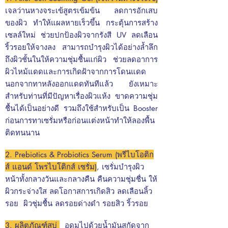
เจลว่านหางจระเข้สูตรเข้มข้น ลดการอักเสบ
ของผิว ทำให้แผลหายเร็วขึ้น กระตุ้นการสร้าง
เซลล์ใหม่ ช่วยปกป้องผิวจากรังสี UV ลดเลือน
ริ้วรอยให้จางลง สามารถบำรุงผิวได้อย่างล้ำลึก
ถึงผิวชั้นในให้ความชุ่มชื้นแก่ผิว ช่วยลดอาการ
ผิวไหม้แดดและการเกิดฝ้าจากการโดนแดด
นอกจากทาหลังออกแดดทันทีแล้ว ยังเหมาะ
สำหรับท่านที่มีปัญหาเรื่องผิวแห้ง ขาดความชุ่ม
ชื้นได้เป็นอย่างดี รวมถึงใช้สำหรับเป็น Booster
ก่อนการทาเซรั่มหรือก่อนแต่งหน้าทำให้ลองพื้น
ติดทนนาน
2. Prebiotics & Probiotics Serum (พรีไบโอติก
ส์ แอนด์ โพรไบโติกส์ เซรั่ม)
,
เซรั่มบำรุงผิว
หน้าทั้งกลางวันและกลางคืน คืนความชุ่มชื่น ให้
ผิวกระจ่างใส ลดโอกาสการเกิดสิว ลดเลือนลิ้ว
รอย
ผิวชุ่มชื้น ลดรอยด่างดำ รอยสิว ริ้วรอย
3. ผลิตภัณฑ์สบู่
อุดมไปด้วยน้ำมันสกัดจาก