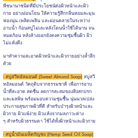
พืชนานาชนิดที่มีประโยชน์ต่อผิวหน้าและผิว
กาย อย่างอ่อนโยน ให้ความรู้สึกกลิ่นหอมละมุน
ฟองนุ่น เพลิดเพลิน และผ่อนคลายในระหว่าง
อาบน้ำ ก้อนสบู่ไม่เละหลังโดนน้ำใช้ได้นาน จน
หมดก้อน หลังล้างออกยังคงความชุ่มชื้นผิว ผิว
ไม่แห้งตึง
มาทำความสะอาดผิวหน้าและผิวกายอย่างล้ำลึก
ด้วย
- สบู่สวีทอัลมอนด์ (Sweet Almond Soap)
สบู่สวี
ทอัลมอนด์ วัตถุดิบจากธรรมชาติ เพื่อการอาบ
น้ำที่สะอาด สดชื่น ลดการสะสมของสิงสกปรก
และมลพิษ พร้อมมอบความชุ่มชื้น นุ่นนวลเปล่ง
ประกายสุขภาพผิวที่ดี สำหรับบำรุงผิวหน้าและ
ผิวกาย ผิวแพ้ง่าย ผิวแห้งจากมลภาวะต่าง
ๆ
สำหรับผิวธรรมดา ใช้ได้ทั้งผิวหน้าและผิวกาย
- สบู่น้ำมันเมล็ดกัญชง (Hemp Seed Oil Soap)