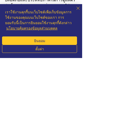
อีกทั้งยังมีหลากหลายกลิ่นและสูตรให้
เราใช้งานคุกกี้บนเว็บไซต์เพื่อเก็บข้อมูลการ
เลือกตามความต้องการของแต่ละบุคคล
ใช้งานของคุณบนเว็บไซต์ของเรา การ
ยอมรับนี้เป็นการยินยอมใช้งานคุกกี้ดังกล่าว
สบู่สมุนไพรธรรมชาติ
สบู่น้ำมันธรรมชาติ
นโยบายคุ้มครองข้อมูลส่วนบุคคล
สบู่สมุนไพร
สุขภาพ
ยินยอม
เครื่องสำอางทั่วไป
สินค้าอุปโภค
ตั้งค่า
Phone
Email
Whatsapp
LINE
โพสต์ล่าสุด
ดูทั้งหมด