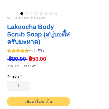
SKU: SOAP-LAKOOCHA-100G
Lakoocha Body
Scrub Soap (สบู่บอดี้ส
ครับมะหาด)
คะแนนอยู่ที่ 5.0 เต็ม 5 ดาว พิจารณาจาก 6 รีวิว
5.0 | 6 รีวิว
ราคา
ราคา
 ฿89.00 
฿50.00
ปกติ
ขาย
ภาษี รวม
|
จัดส่งฟรี
ลด
จำนวน
*
เพิ่มลงในรถเข็น