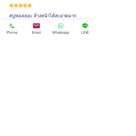
ได้รับ 5 เต็ม 5 ดาว
สบู่ฟองเยอะ ล้างหน้าได้สะอาดมาก
ค่ะ
ข้อมูลนี้มีประโยชน์หรือไม่
ใช่
Phone
Email
Whatsapp
LINE
Mee
•
26 ธ.ค. 2566
ได้รับ 5 เต็ม 5 ดาว
ใช้ดีๆ กลิ่นหอมแบบสปา ผ่อนคลาย
ข้อมูลนี้มีประโยชน์หรือไม่
ใช่
ขายดีที่สุด