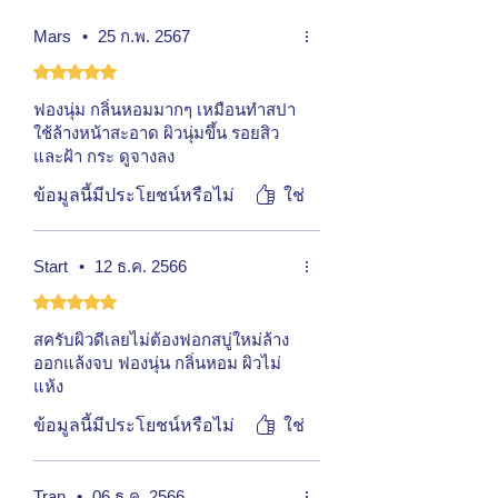
วิตามิน เอ (Vitamin A)
ป้องกันผิวหนัง
Mars
•
25 ก.พ. 2567
แห้งหยาบ และเป็นแผลอักเสบ รักษา
ได้รับ 5 เต็ม 5 ดาว
สิวได้ดี ลดอาการอักเสบของสิว
เบต้าแคโรทีน
(
Beta-Carotene)
ช่วย
ฟองนุ่ม กลิ่นหอมมากๆ เหมือนทำสปา
ป้องกันผิวที่อาจเกิดจากอันตรายของ
ใช้ล้างหน้าสะอาด ผิวนุ่มขึ้น รอยสิว
รังสีอัลตราไวโอเลตที่มากับแสงแดด
และฝ้า กระ ดูจางลง
ได้ ทำให้ผิวพรรณมีสุขภาพดี ไม่มีริ้ว
ข้อมูลนี้มีประโยชน์หรือไม่
ใช่
รอยแก่ก่อนวัย แลดูสดใสอยู่เสมอ
Start
•
12 ธ.ค. 2566
ได้รับ 5 เต็ม 5 ดาว
สครับผิวดีเลยไม่ต้องฟอกสบู่ใหม่ล้าง
ออกแล้งจบ ฟองนุ่น กลิ่นหอม ผิวไม่
แห้ง
ข้อมูลนี้มีประโยชน์หรือไม่
ใช่
Tran
•
06 ธ.ค. 2566