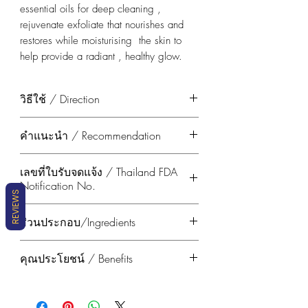
essential oils for deep cleaning ,
rejuvenate exfoliate that nourishes and
restores while moisturising the skin to
help provide a radiant , healthy glow.
วิธีใช้ / Direction
วิธีใช้:
ทำความสะอาดและขัดผิวกาย
คำแนะนำ / Recommendation
อย่างอ่อนโยน ด้วยฟองโฟมที่นุ่มนวล
เป็นประจำทุกวัน
คำแนะนำ:
ศึกษาข้อมูลผลิตภัณฑ์และ
เลขที่ใบรับจดแจ้ง / Thailand FDA
Direction:
Apply to wet and scrub
ทดลองก่อนใช้ หากมีอาการระคาย
Notification No.
body skin and rub gentlyto lather, rinse
เคืองให้หยุดใช้ทันทีและปรึกษาแพทย์
REVIEWS
well with water.
*ผลลัพธ์ที่ได้ขึ้นอยู่กับสภาพผิวของ
11-1-6500029472
ส่วนประกอบ/Ingredients
แต่ละบุคคล ผลิตภัณฑ์ของเราใช้สาร
จากธรรมชาติ จึงอาจทำให้ สี และ
Sodium Palmate
, Sodium Palm
คุณประโยชน์ / Benefits
กลิ่น มีความแตกต่างกันได้ในแต่ละ
Kernelate, Aqua (Water), Artocarpus
ครั้งของการผลิต ซึ่งไม่มีผลต่อ
Lakoocha Wood Powder, Lactic acid,
โมโนลอริน (Monolaurin)
เป็นสาร
คุณภาพของผลิตภัณฑ์
Limonia Acidissima Wood Powder,
ปฏิชีวนะที่ทำลายเชื้อโรค สามารถฆ่า